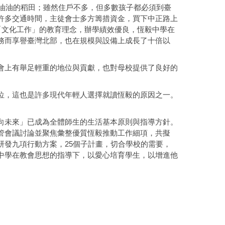
油油的稻田；雖然住戶不多，但多數孩子都必須到臺
許多交通時間，主徒會士多方籌措資金，買下中正路上
「文化工作」的教育理念，辦學績效優良，恆毅中學在
務而享譽臺灣北部，也在規模與設備上成長了十倍以
會上有舉足輕重的地位與貢獻，也對母校提供了良好的
位，這也是許多現代年輕人選擇就讀恆毅的原因之一。
向未來」已成為全體師生的生活基本原則與指導方針。
管會議討論並聚焦彙整優質恆毅推動工作細項，共擬
25
研發九項行動方案，
個子計畫，切合學校的需要，
中學在教會思想的指導下，以愛心培育學生，以增進他