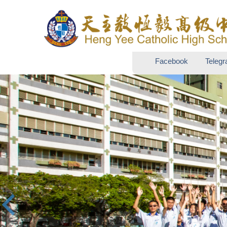
跳
到
主
要
內
Facebook
Teleg
容
區