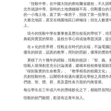
「恆毅中學」在中國大陸的察哈爾省建校，不久因
北市就讀中學。當時的土地價錢雖不高，但剛遷台的
的一小塊土地，蓋了第一棟房子，招收了第一批學生
大臺北地區，甚至在桃園地區口碑極佳；招生人數逐
上。
現今的恆毅中學在董事會及歷任校長的帶領下，培育
典範與實質的幫助，返校分享心得或做專題演講，提
在ｅ化的世界裡，恆毅走在時代的尖端，不論電腦設
優良的師資，認真的教學，周到的照顧，優厚的獎助
累積了六十幾年的經驗，恆毅的校訓：「智、義、勇
恆毅人發揮創意充分討論溝通，建構本校校務發展願
『棎刻紮實的生命教育』、『教學相長的校園文化』
共創恆毅特色，以闡明本校邁向優質化學校之具體作
們德、智、體、群、美及靈性各方面的均衡發展。
每位學生在三年或六年的潛移默化之下，都能昂首闊
恆毅的校門敞開，歡迎有志青年加入。