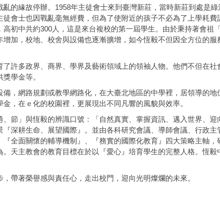
1958
戰亂的緣故停辦。
年主徒會士來到臺灣新莊，當時新莊到處是綠
主徒會士也因戰亂毫無經費，但為了使附近的孩子不必為了上學耗費
300
，高初中共約
人，這是來台複校的第一屆學生。由於秉持著會祖
年增加，校地、校舍與設備也逐漸擴增，如今恆毅不但因全方位的服
了許多政界、商界、學界及藝術領域上的領袖人物。他們不但在社
供獎學金等。
備，網路規劃或教學網路化，在大臺北地區的中學裡，居領導的地
學金，在ｅ化的校園裡，更展現出不同凡響的風貌與效率。
、節」與恆毅的辨識口號：「自然真實、掌握資訊、邁入世界、迎
景『深耕生命、展望國際』。並由各科研究會議、導師會議、行政主
、『全面關懷的輔導機制』、『務實的國際化教育』四大策略主軸，
為。天主教會的教育目標在於以『愛心』培育學生的完整人格。恆毅
步，帶著榮譽感與責任心，走出校門，迎向光明燦爛的未來。