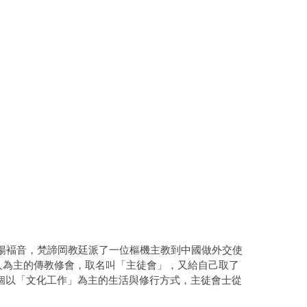
揚褔音，梵諦岡教廷派了一位樞機主教到中國做外交使
人為主的傳教修會，取名叫「主徒會」，又給自己取了
個以「文化工作」為主的生活與修行方式，主徒會士從