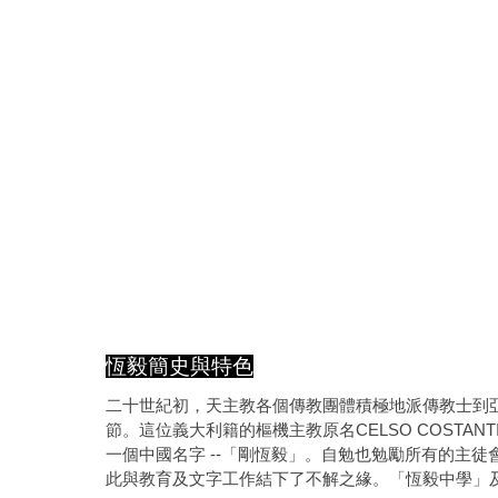
恆毅簡史與特色
二十世紀初，天主教各個傳教團體積極地派傳教士到
CELSO COSTANTI
節。這位義大利籍的樞機主教原名
--
一個中國名字
「剛恆毅」。自勉也勉勵所有的主徒
此與教育及文字工作結下了不解之緣。「恆毅中學」