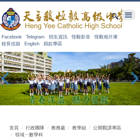
跳
到
主
要
內
Facebook
Telegram
招生資訊
恆毅影音
恆毅相片庫
容
校長信箱
English
捐款專區
區
首頁
行政團隊
教務處
教學組
公開觀課專區
領域ㄧ數學科