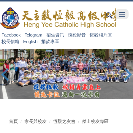
跳
到
主
要
內
Facebook
Telegram
招生資訊
恆毅影音
恆毅相片庫
容
校長信箱
English
捐款專區
區
首頁
家長與校友
恆毅之友會
傑出校友專區