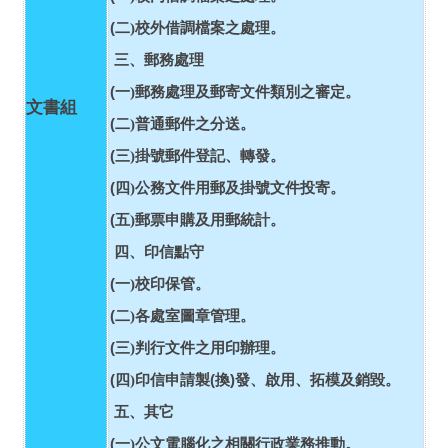
(
二)
校外借調檔案之處理。
三、郵務處理
(
一)
郵務處理及郵寄文件類別之審定。
文書組
(
二)
普通郵件之分送。
(
三)
掛號郵件登記、轉發。
(
四)
公務文件用郵及掛號文件投寄。
(
五)
郵票申購及用郵統計。
四、印信點守
(
一)
校印保管。
(
二)
各處室圖章管理。
(
三)
判行文件之用印辦理。
(
四)
(
換
)
發、啟用、拓模及銷毀。
印信申請製
五、其它
(
一)
公文電腦化之相關行政業務推動。