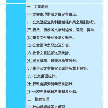
一、文書處理
(
一)
文書處理辦法之擬定與修正。
(
二)
公文登記查詢制度稽催作業之規劃執行。
(
三)
親啟、密啟函文原號編號、登記、轉呈。
(
四)
重要文件登記提送及管理。
(
五)
公文函件之登記及分發。
(
六)
收發文登記派送及統計。
(
七)
發文核稿、錄號及檢查裝封。
(
八)
電子公文交換安全認證智慧卡保管。
(
九)
公文處理統計。
(
十)
行政會議資料彙整及記錄。
(
十一)
校務會議資料彙整及記錄。
二、檔案管理
(
一)
校內借調檔案之處理。