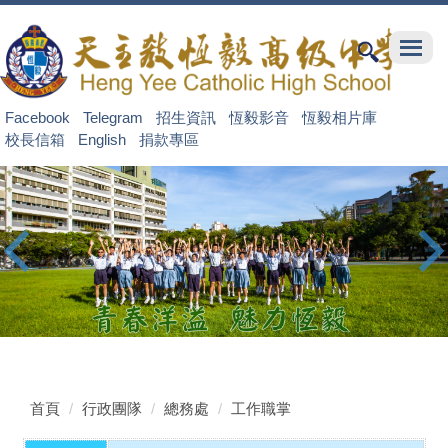
跳
到
主
要
內
Facebook
Telegram
招生資訊
恆毅影音
恆毅相片庫
容
校長信箱
English
捐款專區
區
首頁
行政團隊
總務處
工作職掌