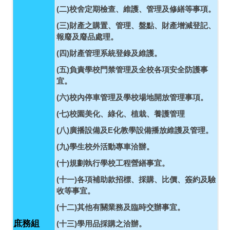
(
)
二
校舍定期檢查、維護、管理及修繕等事項。
(
)
三
財產之購置、管理、盤點、財產增減登記、
報廢及廢品處理。
(
)
四
財產管理系統登錄及維護。
(
)
五
負責學校門禁管理及全校各項安全防護事
宜。
(
)
六
校內停車管理及學校場地開放管理事項。
(
)
七
校園美化、綠化、植栽、養護管理
(
)
E
八
廣播設備及
化教學設備播放維護及管理。
(
)
九
學生校外活動專車洽辦。
(
)
十
規劃執行學校工程營繕事宜。
(
)
十一
各項補助款招標、採購、比價、簽約及驗
收等事宜。
(
)
十二
其他有關業務及臨時交辦事宜。
庶務組
(
)
十三
學用品採購之洽辦。