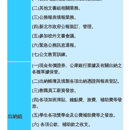
(
二)
其他文書組相關業務。
(
三)
公務報表填報業務。
(
四)
新北市政府公報裝訂、管理。
(
五)
參加校外文書會議。
(
六)
緊急公務訊息通報。
(
七)
公文教育訓練。
一
(
)
現金有價證券、公庫銀行票據及有關出納之
各種單據保管。
二
出納帳簿及填製各項出納憑證與報表登記。
(
)
三
教職員工薪資發放。
(
)
四
各項加班津貼、鐘點費、旅費、補助費等發
(
)
放。
五
學生各項獎學金及公費補助費等之發放。
(
)
出納組
六
各項公款、補助款之收支。
(
)