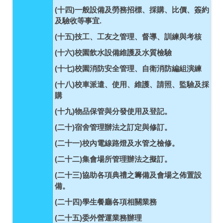
(
)
十四
一般設備及勞務招標、採購、比價、簽約
.
及驗收等事宜
(
)
十五
技工、工友之管理、督導、訓練與考核
(
)
十六
校園飲水設備維護及水質檢驗
(
)
十七
校園消防安全管理、自衛消防編組演練
(
)
十八
校車派遣、使用、維護、請照、監驗及採
購
(
)
十九
物品保管與分發使用及登記。
(
)
二十
宿舍管理辦法之訂定與修訂。
(
)
二十一
校內電線路燈及水管之檢修。
(
)
二十二
集會場所管理辦法之擬訂。
(
)
二十三
協助各項典禮之籌備及會場之佈置設
備。
(
)
二十四
學生餐廳各項相關業務
(
)
二十五
委外營運業務辦理