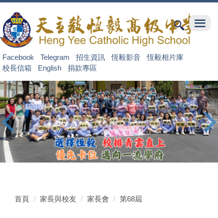
跳
到
主
要
內
Facebook
Telegram
招生資訊
恆毅影音
恆毅相片庫
容
校長信箱
English
捐款專區
區
首頁
家長與校友
家長會
第68屆