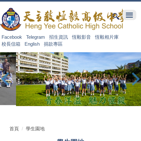
跳
到
主
要
內
Facebook
Telegram
招生資訊
恆毅影音
恆毅相片庫
容
校長信箱
English
捐款專區
區
首頁
學生園地